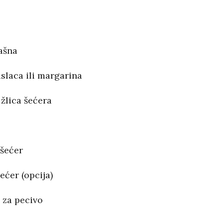
ašna
slaca ili margarina
 žlica šećera
 šećer
ećer (opcija)
 za pecivo