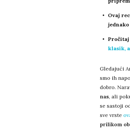
priprema
Ovaj rec
jednako 
Pročitaj
klasik, 
Gledajući Am
smo ih napok
dobro. Nara
nas
, ali po
se sastoji o
sve vrste
ov
prilikom ob