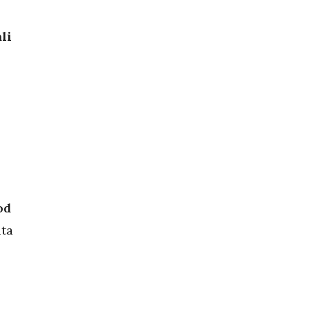
li
od
ita