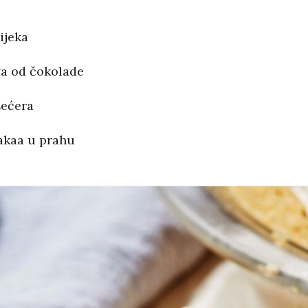
lijeka
a od čokolade
šećera
kakaa u prahu