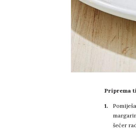
Priprema ti
Pomiješat
margarin
šećer ra