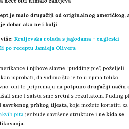
 neće biti nimalo zahtjeva
ept je malo drugačiji od originalnog američkog, a
je dobar ako ne i bolji
 više:
Kraljevska rolada s jagodama - engleski
ali po receptu Jamieja Olivera
erikance i njihove slavne “pudding pie”, poželjeli
on isprobati, da vidimo što je to u njima toliko
vno, oni to pripremaju na
potpuno drugačiji način 
kušali smo i zaista smo sretni s rezultatom. Puding p
d
savršenog prhkog tijesta
, koje možete koristiti za
akvih pita
jer bude savršene strukture i
ne kida se
likovanja.