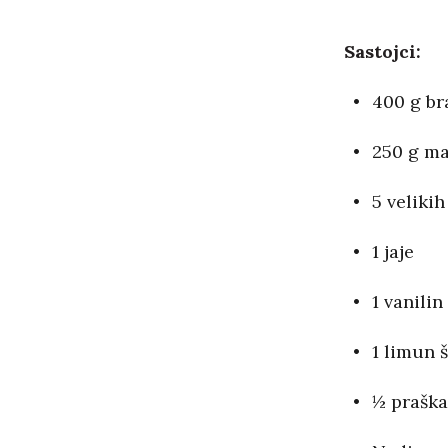
Sastojci:
400 g br
250 g ma
5 velikih
1 jaje
1 vanilin
1 limun š
½ praška