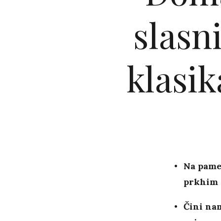
slasn
klasi
Na pamet
prkhim 
Čini nam