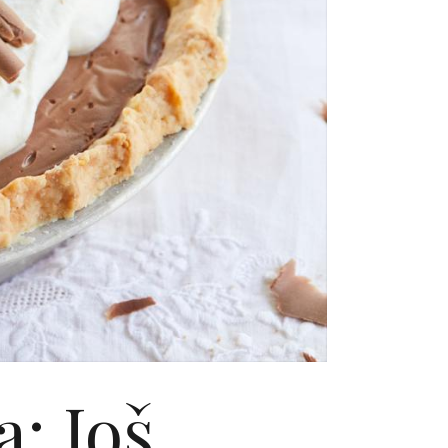
: Još