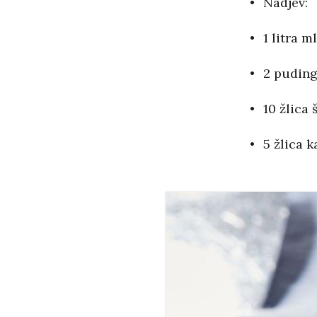
Nadjev:
1 litra m
2 puding
10 žlica 
5 žlica 