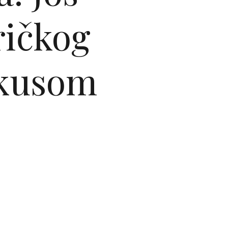
ričkog
okusom