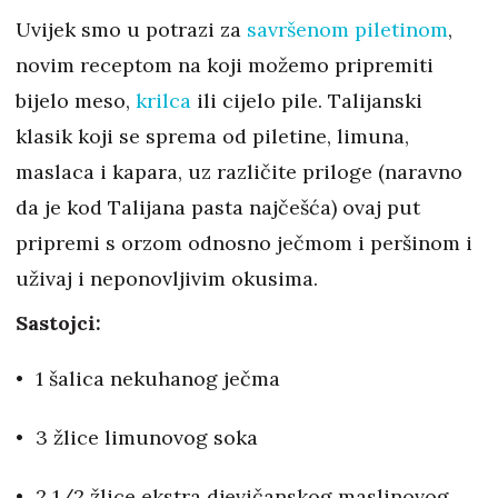
Uvijek smo u potrazi za
savršenom piletinom
,
novim receptom na koji možemo pripremiti
bijelo meso,
krilca
ili cijelo pile. Talijanski
klasik koji se sprema od piletine, limuna,
maslaca i kapara, uz različite priloge (naravno
da je kod Talijana pasta najčešća) ovaj put
pripremi s orzom odnosno ječmom i peršinom i
uživaj i neponovljivim okusima.
Sastojci:
1 šalica nekuhanog ječma
3 žlice limunovog soka
2 1/2 žlice ekstra djevičanskog maslinovog