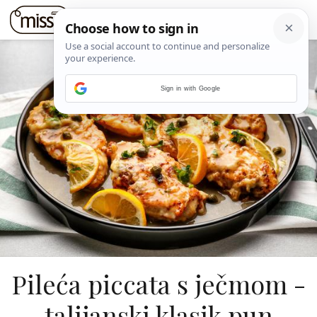
Sign in with Google
Pileća piccata s ječmom -
talijanski klasik pun