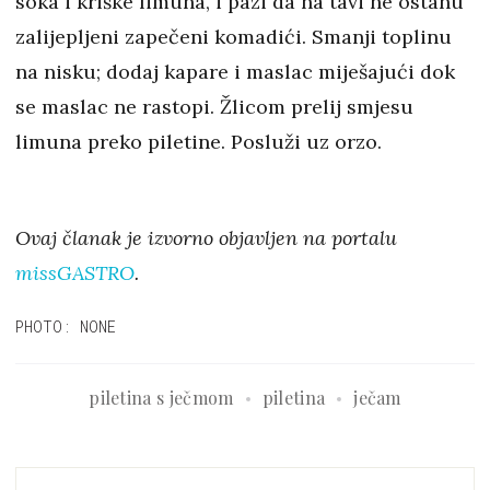
soka i kriške limuna, i pazi da na tavi ne ostanu
zalijepljeni zapečeni komadići. Smanji toplinu
na nisku; dodaj kapare i maslac miješajući dok
se maslac ne rastopi. Žlicom prelij smjesu
limuna preko piletine. Posluži uz orzo.
Ovaj članak je izvorno objavljen na portalu
missGASTRO
.
PHOTO: NONE
piletina s ječmom
piletina
ječam