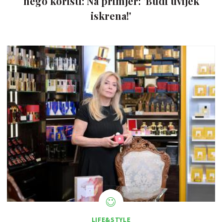
nego koristi: Na primjer: 'Budi uvijek
iskrena!'
LIFE&STYLE