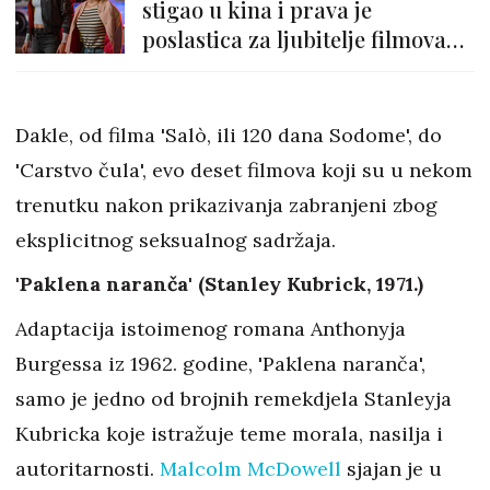
stigao u kina i prava je
poslastica za ljubitelje filmova
strave
Dakle, od filma 'Salò, ili 120 dana Sodome', do
'Carstvo čula', evo deset filmova koji su u nekom
trenutku nakon prikazivanja zabranjeni zbog
eksplicitnog seksualnog sadržaja.
'Paklena naranča' (Stanley Kubrick, 1971.)
Adaptacija istoimenog romana Anthonyja
Burgessa iz 1962. godine, 'Paklena naranča',
samo je jedno od brojnih remekdjela Stanleyja
Kubricka koje istražuje teme morala, nasilja i
autoritarnosti.
Malcolm McDowell
sjajan je u