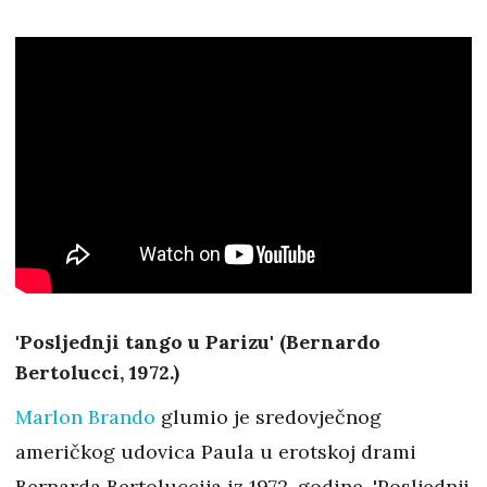
'Posljednji tango u Parizu' (Bernardo
Bertolucci, 1972.)
Marlon Brando
glumio je sredovječnog
američkog udovica Paula u erotskoj drami
Bernarda Bertoluccija iz 1972. godine, 'Posljednji