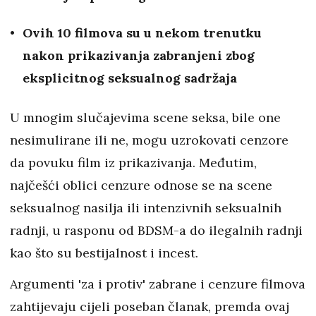
Ovih 10 filmova su u nekom trenutku
nakon prikazivanja zabranjeni zbog
eksplicitnog seksualnog sadržaja
U mnogim slučajevima scene seksa, bile one
nesimulirane ili ne, mogu uzrokovati cenzore
da povuku film iz prikazivanja. Međutim,
najčešći oblici cenzure odnose se na scene
seksualnog nasilja ili intenzivnih seksualnih
radnji, u rasponu od BDSM-a do ilegalnih radnji
kao što su bestijalnost i incest.
Argumenti 'za i protiv' zabrane i cenzure filmova
zahtijevaju cijeli poseban članak, premda ovaj