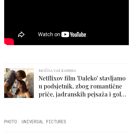
MOŽDA VAS ZANIMA
Netflixov film 'Daleko' stavljamo
u podsjetnik, zbog romantične
priče, jadranskih pejsaža i golog
torza Gorana Bogdana
PHOTO: UNIVERSAL PICTURES