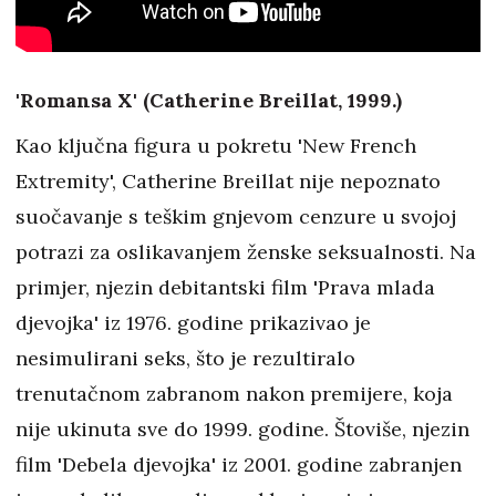
'Romansa X' (Catherine Breillat, 1999.)
Kao ključna figura u pokretu 'New French
Extremity', Catherine Breillat nije nepoznato
suočavanje s teškim gnjevom cenzure u svojoj
potrazi za oslikavanjem ženske seksualnosti. Na
primjer, njezin debitantski film 'Prava mlada
djevojka' iz 1976. godine prikazivao je
nesimulirani seks, što je rezultiralo
trenutačnom zabranom nakon premijere, koja
nije ukinuta sve do 1999. godine. Štoviše, njezin
film 'Debela djevojka' iz 2001. godine zabranjen