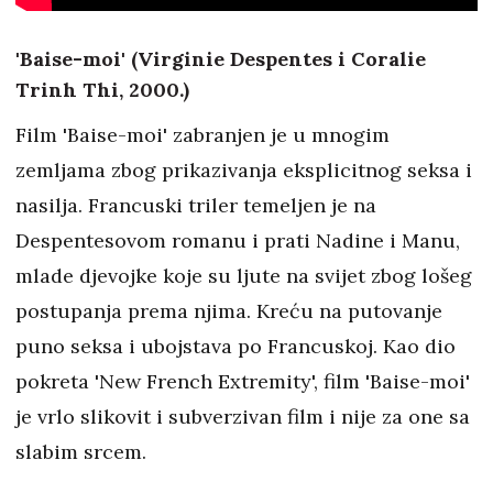
'Baise-moi' (Virginie Despentes i Coralie
Trinh Thi, 2000.)
Film 'Baise-moi' zabranjen je u mnogim
zemljama zbog prikazivanja eksplicitnog seksa i
nasilja. Francuski triler temeljen je na
Despentesovom romanu i prati Nadine i Manu,
mlade djevojke koje su ljute na svijet zbog lošeg
postupanja prema njima. Kreću na putovanje
puno seksa i ubojstava po Francuskoj. Kao dio
pokreta 'New French Extremity', film 'Baise-moi'
je vrlo slikovit i subverzivan film i nije za one sa
slabim srcem.