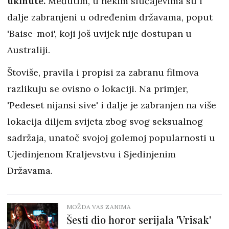
ukinute.
Međutim, u nekim slučajevima su i
dalje zabranjeni u određenim državama, poput
'Baise-moi', koji još uvijek nije dostupan u
Australiji.
Štoviše, pravila i propisi za zabranu filmova
razlikuju se ovisno o lokaciji. Na primjer,
'Pedeset nijansi sive' i dalje je zabranjen na više
lokacija diljem svijeta zbog svog seksualnog
sadržaja, unatoč svojoj golemoj popularnosti u
Ujedinjenom Kraljevstvu i Sjedinjenim
Državama.
MOŽDA VAS ZANIMA
Šesti dio horor serijala 'Vrisak'