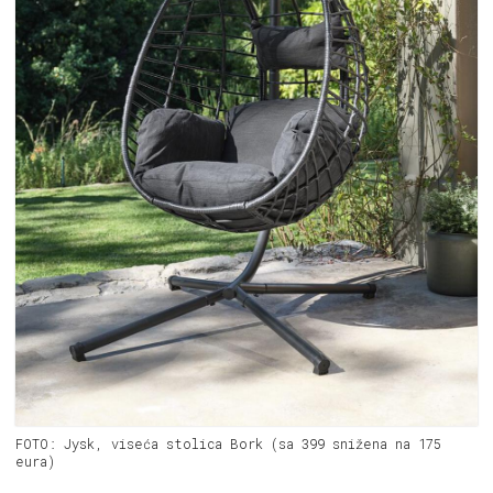
FOTO: Jysk, viseća stolica Bork (sa 399 snižena na 175
eura)