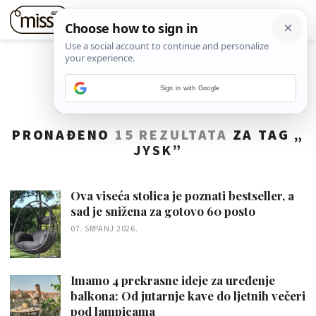
Sign in with Google
PRONAĐENO
15 REZULTATA
ZA TAG „
JYSK
”
Ova viseća stolica je poznati bestseller, a
sad je snižena za gotovo 60 posto
07. SRPANJ 2026.
Imamo 4 prekrasne ideje za uređenje
balkona: Od jutarnje kave do ljetnih večeri
pod lampicama