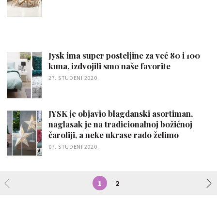
Jysk ima super posteljine za već 80 i 100
kuna, izdvojili smo naše favorite
27. STUDENI 2020.
JYSK je objavio blagdanski asortiman,
naglasak je na tradicionalnoj božićnoj
čaroliji, a neke ukrase rado želimo
07. STUDENI 2020.
1
2