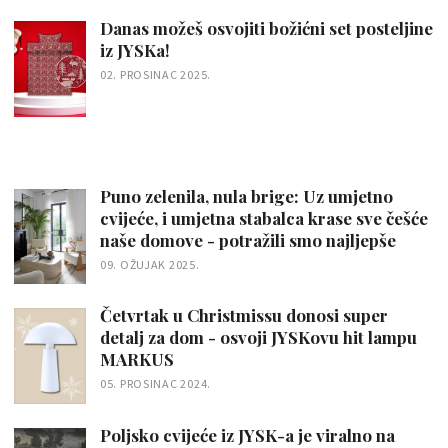
Danas možeš osvojiti božićni set posteljine
iz JYSKa!
02. PROSINAC 2025.
Puno zelenila, nula brige: Uz umjetno
cvijeće, i umjetna stabalca krase sve češće
naše domove - potražili smo najljepše
09. OŽUJAK 2025.
Četvrtak u Christmissu donosi super
detalj za dom - osvoji JYSKovu hit lampu
MARKUS
05. PROSINAC 2024.
Poljsko cvijeće iz JYSK-a je viralno na