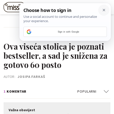
POVRATAK NA ČLANAK
Sign in with Google
07. SRPNJA 2026.
Ova viseća stolica je poznati
bestseller, a sad je snižena za
gotovo 60 posto
AUTOR:
JOSIPA FARKAŠ
1
KOMENTAR
POPULARNI
Važna obavijest