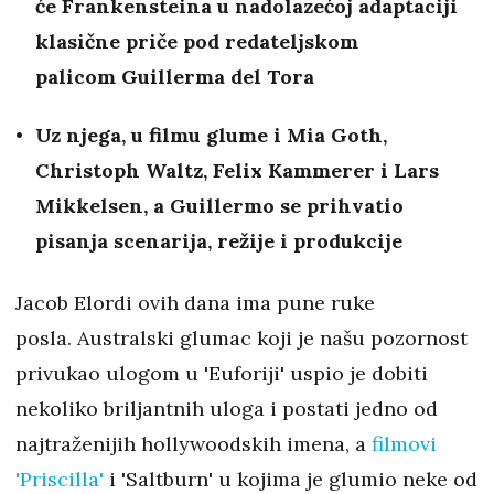
će Frankensteina u nadolazećoj adaptaciji
klasične priče pod redateljskom
palicom Guillerma del Tora
Uz njega, u filmu glume i Mia Goth,
Christoph Waltz, Felix Kammerer i Lars
Mikkelsen, a Guillermo se prihvatio
pisanja scenarija, režije i produkcije
Jacob Elordi ovih dana ima pune ruke
posla. Australski glumac koji je našu pozornost
privukao ulogom u 'Euforiji' uspio je dobiti
nekoliko briljantnih uloga i postati jedno od
najtraženijih hollywoodskih imena, a
filmovi
'Priscilla'
i 'Saltburn' u kojima je glumio neke od