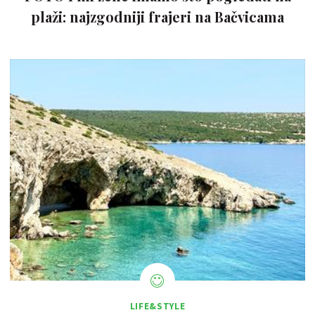
plaži: najzgodniji frajeri na Bačvicama
LIFE&STYLE