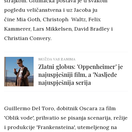
štrajkom. Glumačka postava je u svakom
pogledu veličanstvena i uz Jacoba ju
čine Mia Goth, Christoph Waltz, Felix
Kammerer, Lars Mikkelsen, David Bradley i
Christian Convery.
MOŽDA VAS ZANIMA
Zlatni globus: 'Oppenheimer' je
najuspješniji film, a 'Nasljeđe
najuspješnija serija
Guillermo Del Toro, dobitnik Oscara za film
'Oblik vode', prihvatio se pisanja scenarija, režije
i produkcije 'Frankensteina', utemeljenog na