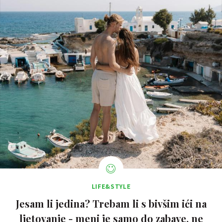
LIFE&STYLE
Jesam li jedina? Trebam li s bivšim ići na
ljetovanje - meni je samo do zabave, ne