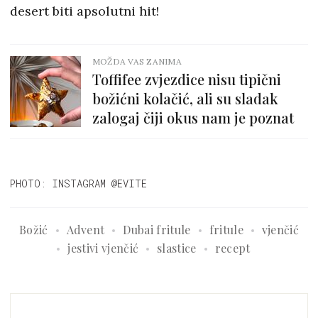
desert biti apsolutni hit!
MOŽDA VAS ZANIMA
Toffifee zvjezdice nisu tipični
božićni kolačić, ali su sladak
zalogaj čiji okus nam je poznat
PHOTO: INSTAGRAM @EVITE
Božić
Advent
Dubai fritule
fritule
vjenčić
jestivi vjenčić
slastice
recept