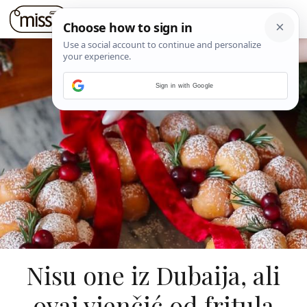
Sign in with Google
Nisu one iz Dubaija, ali
ovaj vjenčić od fritula