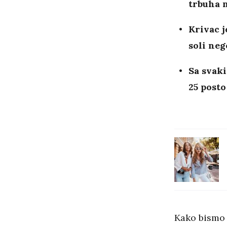
trbuha 
Krivac j
soli neg
Sa svaki
25 post
Kako bismo 