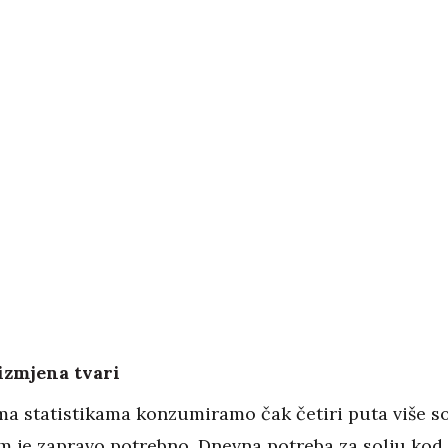
izmjena tvari
a statistikama konzumiramo čak četiri puta više so
m je zapravo potrebno. Dnevna potreba za solju kod