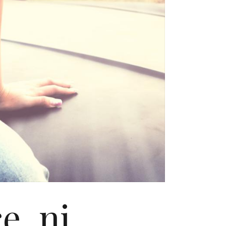
e, ni