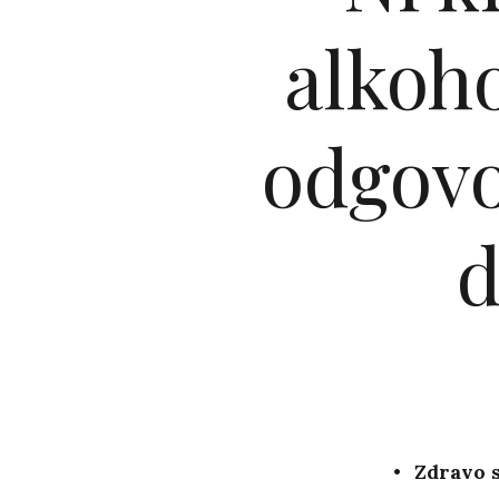
alkoho
odgovo
d
Zdravo s