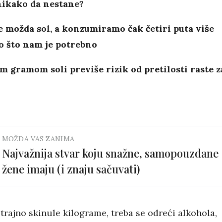
nikako da nestane?
e možda sol, a konzumiramo čak četiri puta više
o što nam je potrebno
m gramom soli previše rizik od pretilosti raste z
o
MOŽDA VAS ZANIMA
Najvažnija stvar koju snažne, samopouzdane
žene imaju (i znaju sačuvati)
trajno skinule kilograme, treba se odreći alkohola,