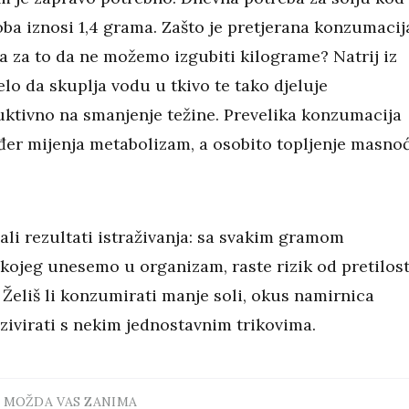
oba iznosi 1,4 grama. Zašto je pretjerana konzumacij
a za to da ne možemo izgubiti kilograme? Natrij iz
ijelo da skuplja vodu u tkivo te tako djeluje
ktivno na smanjenje težine. Prevelika konzumacija
ođer mijenja metabolizam, a osobito topljenje masno
ali rezultati istraživanja: sa svakim gramom
 kojeg unesemo u organizam, raste rizik od pretilost
 Želiš li konzumirati manje soli, okus namirnica
zivirati s nekim jednostavnim trikovima.
MOŽDA VAS ZANIMA