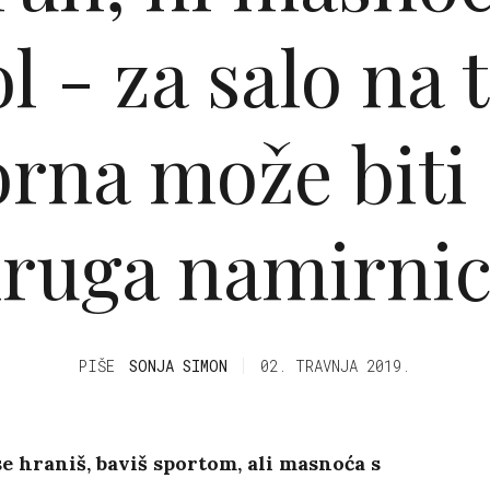
l - za salo na
rna može biti
ruga namirni
PIŠE
SONJA SIMON
02. TRAVNJA 2019.
e hraniš, baviš sportom, ali masnoća s