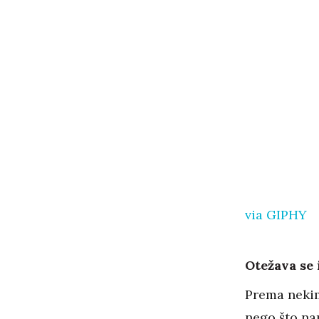
via GIPHY
Otežava se 
Prema nekim
nego što na