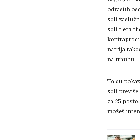
odraslih os
soli zaslužn
soli tjera t
kontraprodu
natrija tak
na trbuhu.
To su pokaz
soli previše
za 25 posto.
možeš inten