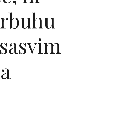
 trbuhu
 sasvim
ca