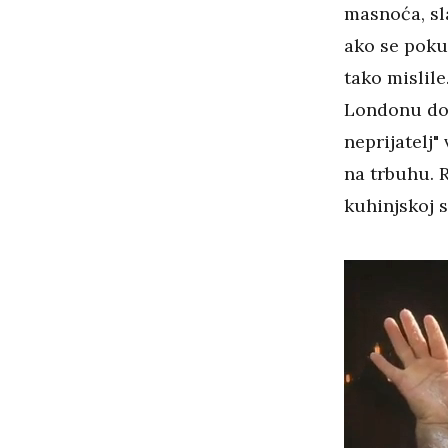
masnoća, sla
ako se poku
tako mislile
Londonu dok
neprijatelj"
na trbuhu. R
kuhinjskoj s