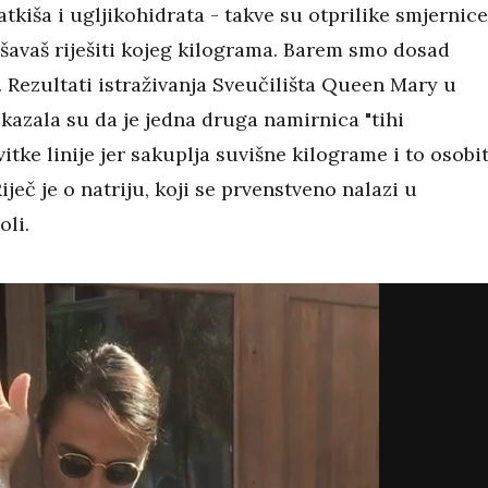
tkiša i ugljikohidrata - takve su otprilike smjernice
šavaš riješiti kojeg kilograma. Barem smo dosad
. Rezultati istraživanja Sveučilišta Queen Mary u
azala su da je jedna druga namirnica "tihi
 vitke linije jer sakuplja suvišne kilograme i to osobi
iječ je o natriju, koji se prvenstveno nalazi u
oli.