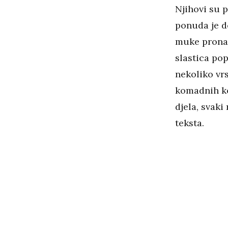
Njihovi su p
ponuda je d
muke pronać
slastica pop
nekoliko vrs
komadnih ko
djela, svaki
teksta.