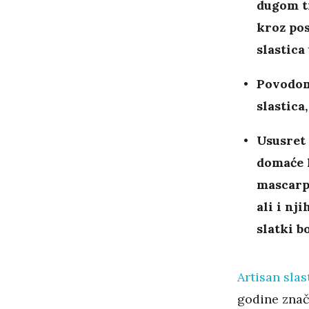
dugom t
kroz pos
slastica
Povodom
slastica
Ususret 
domaće k
mascarp
ali i nj
slatki b
Artisan slas
godine zna