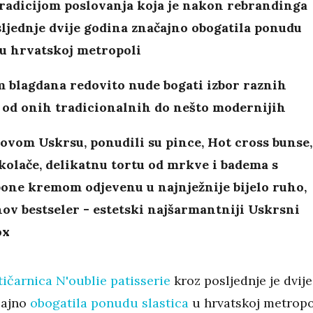
radicijom poslovanja koja je nakon rebrandinga
ljednje dvije godina značajno obogatila ponudu
 u hrvatskoj metropoli
 blagdana redovito nude bogati izbor raznih
, od onih tradicionalnih do nešto modernijih
ovom Uskrsu, ponudili su pince, Hot cross bunse,
olače, delikatnu tortu od mrkve i badema s
one kremom odjevenu u najnježnije bijelo ruho,
ihov bestseler - estetski najšarmantniji Uskrsni
ox
tičarnica N'oublie patisserie
kroz posljednje je dvije
čajno
obogatila ponudu slastica
u hrvatskoj metropo