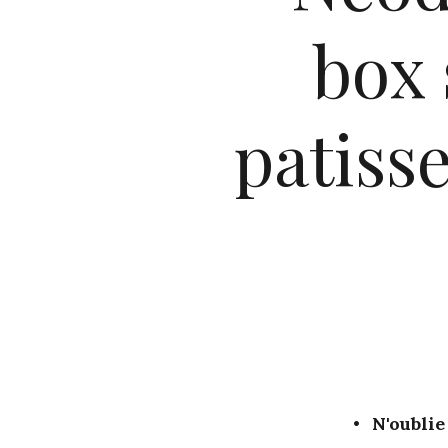
box 
patisse
N'oublie