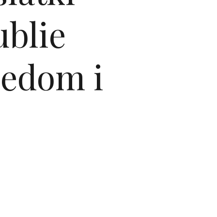
ublie
gledom i