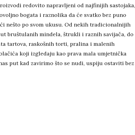
roizvodi redovito napravljeni od najfinijih sastojaka,
ovoljno bogata i raznolika da će svatko bez puno
i nešto po svom ukusu. Od nekih tradicionalnijih
ut bruštulanih mindela, štrukli i raznih savijača, do
ta tartova, raskošnih torti, pralina i malenih
lačića koji izgledaju kao prava mala umjetnička
 nas put kad zavirimo što se nudi, uspiju ostaviti bez