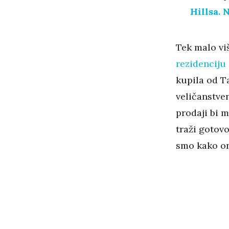
Hillsa. 
Tek malo vi
rezidenciju
kupila od T
veličanstven
prodaji bi m
traži gotovo
smo kako on