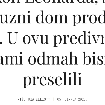
uzni dom prod
 U ovu prediv
ami odmah bi
preselili
PIŠE
MIA ELLIOTT
05. LIPNJA 2023.