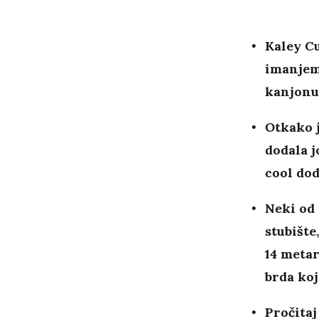
Kaley Cu
imanjem 
kanjonu 
Otkako j
dodala j
cool do
Neki od 
stubište
14 metar
brda koj
Pročitaj