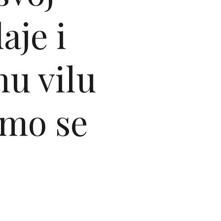
aje i
nu vilu
smo se