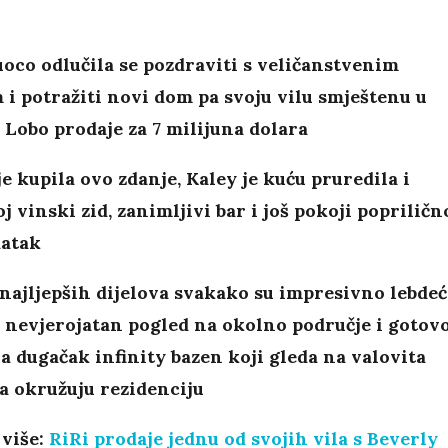
oco odlučila se pozdraviti s veličanstvenim
i potražiti novi dom pa svoju vilu smještenu u
Lobo prodaje za 7 milijuna dolara
e kupila ovo zdanje, Kaley je kuću pruredila i
oj vinski zid, zanimljivi bar i još pokoji popriličn
datak
najljepših dijelova svakako su impresivno lebdeć
, nevjerojatan pogled na okolno područje i gotov
a dugačak infinity bazen koji gleda na valovita
a okružuju rezidenciju
 više:
RiRi prodaje jednu od svojih vila s Beverly