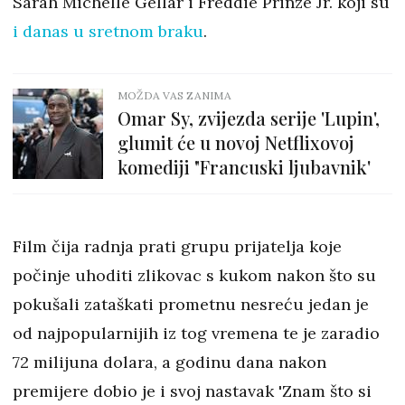
Sarah Michelle Gellar i Freddie Prinze Jr. koji su
i danas u sretnom braku
.
MOŽDA VAS ZANIMA
Omar Sy, zvijezda serije 'Lupin',
glumit će u novoj Netflixovoj
komediji "Francuski ljubavnik'
Film čija radnja prati grupu prijatelja koje
počinje uhoditi zlikovac s kukom nakon što su
pokušali zataškati prometnu nesreću jedan je
od najpopularnijih iz tog vremena te je zaradio
72 milijuna dolara, a godinu dana nakon
premijere dobio je i svoj nastavak 'Znam što si