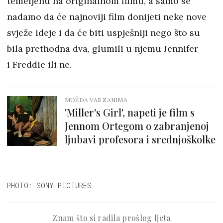
temeljenu na originalnom filmu, a samo se
nadamo da će najnoviji film donijeti neke nove
svježe ideje i da će biti uspješniji nego što su
bila prethodna dva, glumili u njemu Jennifer
i Freddie ili ne.
MOŽDA VAS ZANIMA
'Miller's Girl', napeti je film s
Jennom Ortegom o zabranjenoj
ljubavi profesora i srednjoškolke
PHOTO: SONY PICTURES
Znam što si radila prošlog ljeta