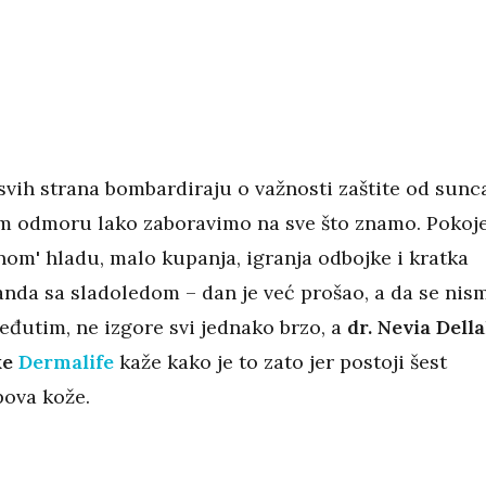
svih strana bombardiraju o važnosti zaštite od sunc
m odmoru lako zaboravimo na sve što znamo. Pokoj
nom' hladu, malo kupanja, igranja odbojke i kratka
tanda sa sladoledom – dan je već prošao, a da se nis
eđutim, ne izgore svi jednako brzo, a
dr. Nevia Della
ke
Dermalife
kaže kako je to zato jer postoji šest
pova kože.