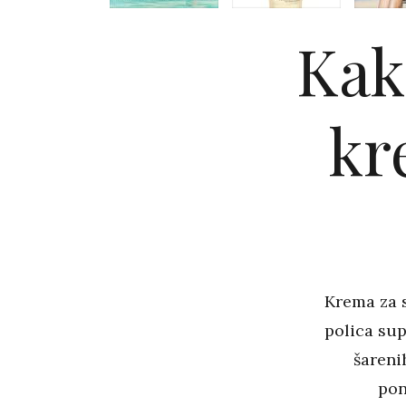
Kak
kr
Krema za s
polica sup
šareni
pon