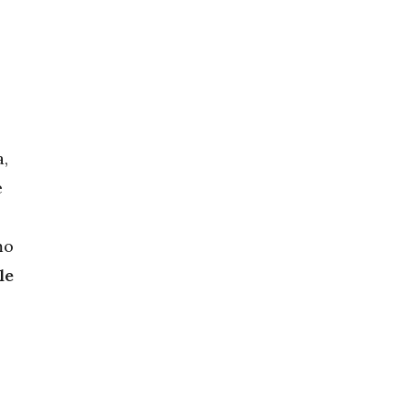
a,
e
mo
le