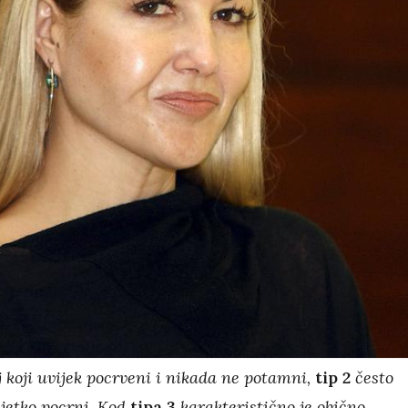
j koji uvijek pocrveni i nikada ne potamni,
tip 2
često
ijetko pocrni. Kod
tipa 3
karakteristično je obično