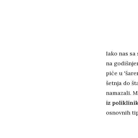
Iako nas sa 
na godišnje
piće u 'šare
šetnja do š
namazali. M
iz poliklini
osnovnih ti