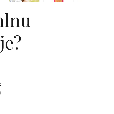
alnu
je?
S
t