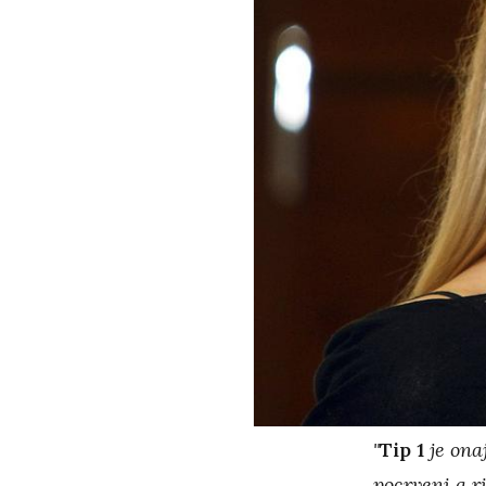
"
Tip 1
je ona
pocrveni a r