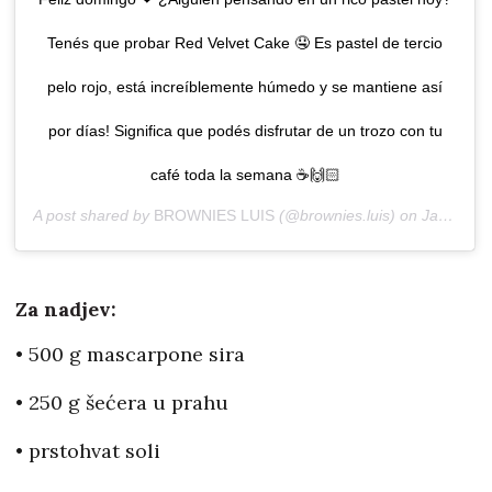
Tenés que probar Red Velvet Cake 🤤 Es pastel de tercio
pelo rojo, está increíblemente húmedo y se mantiene así
por días! Significa que podés disfrutar de un trozo con tu
café toda la semana ☕🙌🏻
A post shared by
BROWNIES LUIS
(@brownies.luis) on
Jan 19, 2020 at 3:56pm PST
Za nadjev:
• 500 g mascarpone sira
• 250 g šećera u prahu
• prstohvat soli