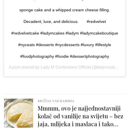
sponge cake and a whipped cream cheese filling.
Decadent, luxe, and delicious.⠀ ⠀ #redvelvet
#redvelvetcake #ladymcakes #ladym #ladymcakeboutique
#nyceats #desserts #nycdesserts #luxury #lifestyle
#foodphotography #foodie #dessertphotography
A post shared by
Lady M Confections Official
(@ladymcakes) on
J
MOŽDA VAS ZANIMA
Mmmm, ovo je najjednostavniji
kolač od vanilije na svijetu – bez
jaja, mlijeka i maslaca i tako