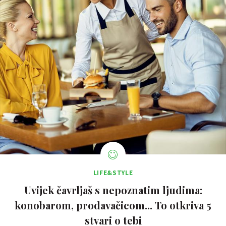
LIFE&STYLE
Uvijek čavrljaš s nepoznatim ljudima:
konobarom, prodavačicom... To otkriva 5
stvari o tebi