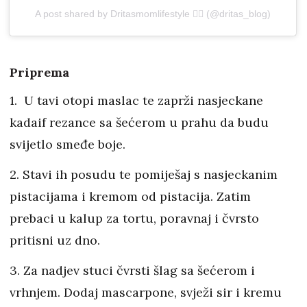
A post shared by Dritasmomlifestyle 💁‍♀️ (@dritas_blog)
Priprema
1. U tavi otopi maslac te zaprži nasjeckane
kadaif rezance sa šećerom u prahu da budu
svijetlo smeđe boje.
2. Stavi ih posudu te pomiješaj s nasjeckanim
pistacijama i kremom od pistacija. Zatim
prebaci u kalup za tortu, poravnaj i čvrsto
pritisni uz dno.
3. Za nadjev stuci čvrsti šlag sa šećerom i
vrhnjem. Dodaj mascarpone, svježi sir i kremu