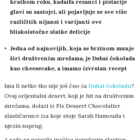
kratkom roku, kadaifa rezanci i pistacije
glavi su sastojci, ali pojavljuje se sve više
različitih nijansi i varijanti ove
bliskoistočne slatke delicije
Jedna od najnovijih, koja se brzinom munje
širi društvenim mrežama, je Dubai čokolada
kao cheesecake, a imamo izvrstan recept
Ima li netko tko nije još čuo za
Dubai čokoladu
?
Ovaj orijentalni desert, koji je hit na društvenim
mrežama, dolazi iz Fix Dessert Chocolatier
slastičarnice iza koje stoje Sarah Hamouda i
njezin suprug.
A sada se pojavila inačica popularne slastice