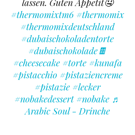
lassen. Guten Appetit🤤
#thermomixtm6
#thermomix
#thermomixdeutschland
#dubaischokoladentorte
#dubaischokolade🍫
#cheesecake
#torte
#kunafa
#pistacchio
#pistaziencreme
#pistazie
#lecker
#nobakedessert
#nobake
♬
Arabic Soul - Drinche