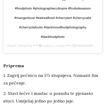
#foodphoto #photographieculinaire #fruitsdesaison
#mangerlocal #eatrealfood #cherrytart #cherrycake
#cherryclafoutis #darkmoodfoodphotography
#darkfoodphoto
A post shared by
••✶🧁𝒸𝑜𝑜𝓀𝒾𝓃𝑔 𝒾𝓈 𝒸𝒶𝓇𝒾𝓃𝑔 ✶••
(@marieemilie.marlin) on
Priprema
1. Zagrij pećnicu na 175 stupnjeva. Namasti lim
za pečenje.
2. Stavi šećer i maslac u posudu te pjenasto
stuci. Umiješaj jedno po jedno jaje.