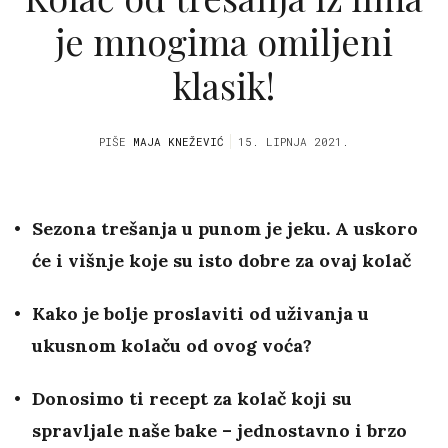
je mnogima omiljeni
klasik!
PIŠE
MAJA KNEŽEVIĆ
15. LIPNJA 2021.
Sezona trešanja u punom je jeku. A uskoro
će i višnje koje su isto dobre za ovaj kolač
Kako je bolje proslaviti od uživanja u
ukusnom kolaču od ovog voća?
Donosimo ti recept za kolač koji su
spravljale naše bake – jednostavno i brzo