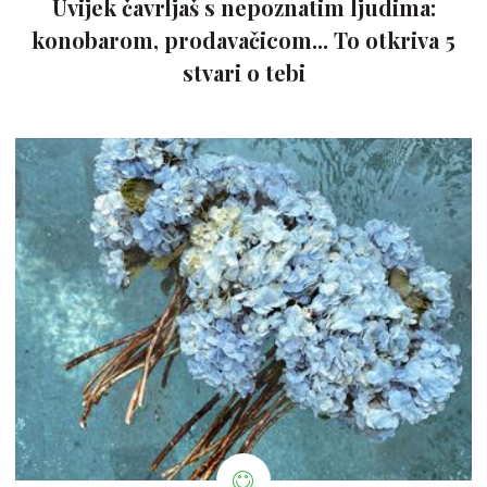
Uvijek čavrljaš s nepoznatim ljudima:
konobarom, prodavačicom... To otkriva 5
stvari o tebi