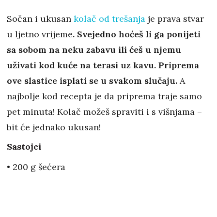
Sočan i ukusan
kolač od trešanja
je prava stvar
u ljetno vrijeme
. Svejedno hoćeš li ga ponijeti
sa sobom na neku zabavu ili ćeš u njemu
uživati kod kuće na terasi uz kavu. Priprema
ove slastice isplati se u svakom slučaju.
A
najbolje kod recepta je da priprema traje samo
pet minuta! Kolač možeš spraviti i s višnjama –
bit će jednako ukusan!
Sastojci
• 200 g šećera