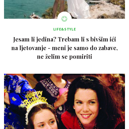
LIFE&STYLE
Jesam li jedina? Trebam li s bivšim ići
na ljetovanje - meni je samo do zabave,
ne želim se pomiriti