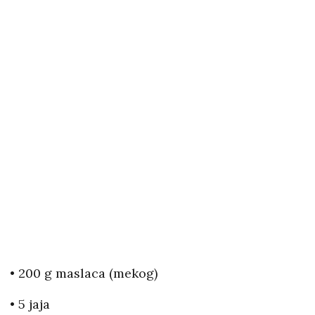
• 200 g maslaca (mekog)
• 5 jaja