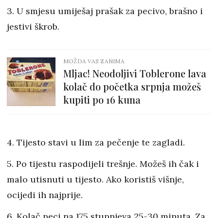
3. U smjesu umiješaj prašak za pecivo, brašno i
jestivi škrob.
MOŽDA VAS ZANIMA
Mljac! Neodoljivi Toblerone lava
kolač do početka srpnja možeš
kupiti po 16 kuna
4. Tijesto stavi u lim za pečenje te zagladi.
5. Po tijestu raspodijeli trešnje. Možeš ih čak i
malo utisnuti u tijesto. Ako koristiš višnje,
ocijedi ih najprije.
6. Kolač peci na 175 stupnjeva 25-30 minuta. Za