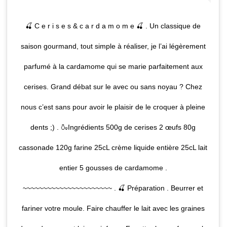
🍒 C e r i s e s & c a r d a m o m e 🍒 . Un classique de
saison gourmand, tout simple à réaliser, je l’ai légèrement
parfumé à la cardamome qui se marie parfaitement aux
cerises. Grand débat sur le avec ou sans noyau ? Chez
nous c’est sans pour avoir le plaisir de le croquer à pleine
dents ;) . 🍶Ingrédients 500g de cerises 2 œufs 80g
cassonade 120g farine 25cL crème liquide entière 25cL lait
entier 5 gousses de cardamome .
~~~~~~~~~~~~~~~~~~~~~~ . 🍒 Préparation . Beurrer et
fariner votre moule. Faire chauffer le lait avec les graines