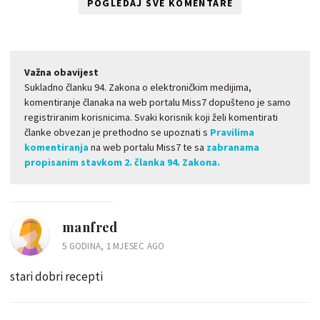
POGLEDAJ SVE KOMENTARE
Važna obavijest
Sukladno članku 94. Zakona o elektroničkim medijima,
komentiranje članaka na web portalu Miss7 dopušteno je samo
registriranim korisnicima. Svaki korisnik koji želi komentirati
članke obvezan je prethodno se upoznati s
Pravilima
komentiranja
na web portalu Miss7 te sa
zabranama
propisanim stavkom 2. članka 94. Zakona.
manfred
5 GODINA, 1 MJESEC AGO
stari dobri recepti