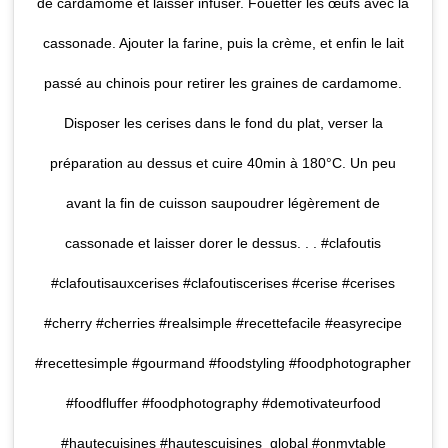
de cardamome et laisser infuser. Fouetter les œufs avec la
cassonade. Ajouter la farine, puis la crème, et enfin le lait
passé au chinois pour retirer les graines de cardamome.
Disposer les cerises dans le fond du plat, verser la
préparation au dessus et cuire 40min à 180°C. Un peu
avant la fin de cuisson saupoudrer légèrement de
cassonade et laisser dorer le dessus. . . #clafoutis
#clafoutisauxcerises #clafoutiscerises #cerise #cerises
#cherry #cherries #realsimple #recettefacile #easyrecipe
#recettesimple #gourmand #foodstyling #foodphotographer
#foodfluffer #foodphotography #demotivateurfood
#hautecuisines #hautescuisines_global #onmytable