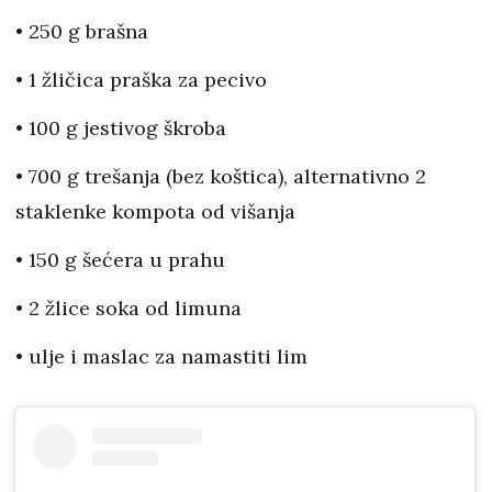
• 250 g brašna
• 1 žličica praška za pecivo
• 100 g jestivog škroba
• 700 g trešanja (bez koštica), alternativno 2
staklenke kompota od višanja
• 150 g šećera u prahu
• 2 žlice soka od limuna
• ulje i maslac za namastiti lim