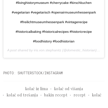
#livinghistorymuseum #cherrycake #kirschkuchen
#vegetarian #vegetarisch #openairmuseumhessenpark
#freilichtmuseumhessenpark #vintagerecipe
#historicalbaking #historicalrecipes #historicrecipe
#foodhistory #foodhistorian
A post shared by
iris.von.stephanitz
(@domestic_historian) on
Jun
PHOTO: SHUTTERSTOCK/INSTAGRAM
kolač iz lima
kolač od višanja
kolač od trešanja
bakin recept
recept
kolač