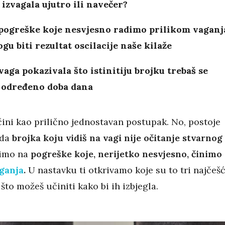
e izvagala ujutro ili navečer?
 pogreške koje nesvjesno radimo prilikom vaganj
gu biti rezultat oscilacije naše kilaže
vaga pokazivala što istinitiju brojku trebaš se
u određeno doba dana
čini kao prilično jednostavan postupak. No, postoje
ada
brojka koju vidiš na vagi nije očitanje stvarnog
limo na
pogreške koje, nerijetko nesvjesno, činimo
ganja
.
U nastavku ti otkrivamo koje su to tri najčeš
što možeš učiniti kako bi ih izbjegla.