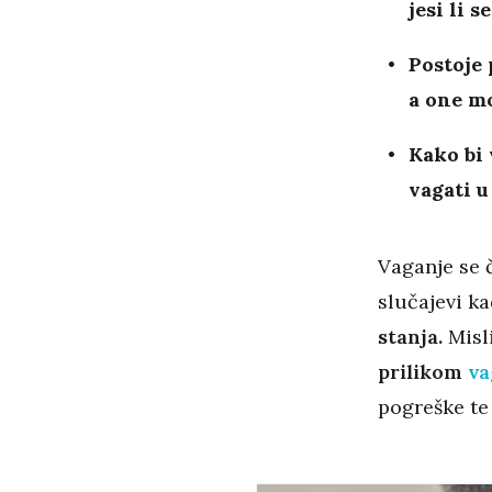
jesi li s
Postoje
a one mo
Kako bi 
vagati 
Vaganje se 
slučajevi k
stanja.
Mis
prilikom
va
pogreške te 