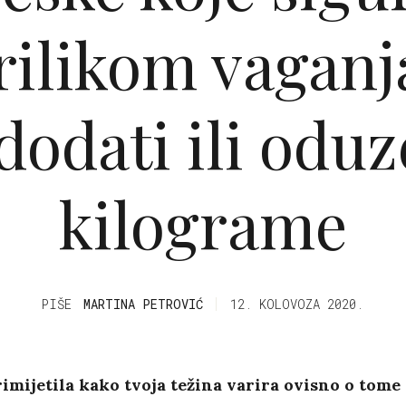
prilikom vagan
 dodati ili oduz
kilograme
PIŠE
MARTINA PETROVIĆ
12. KOLOVOZA 2020.
primijetila kako tvoja težina varira ovisno o tome