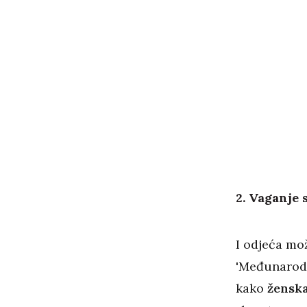
2. Vaganje 
I odjeća mo
'Međunarodn
kako
ženska