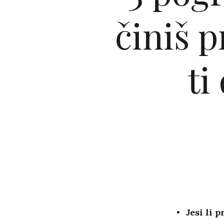
činiš 
ti
Jesi li 