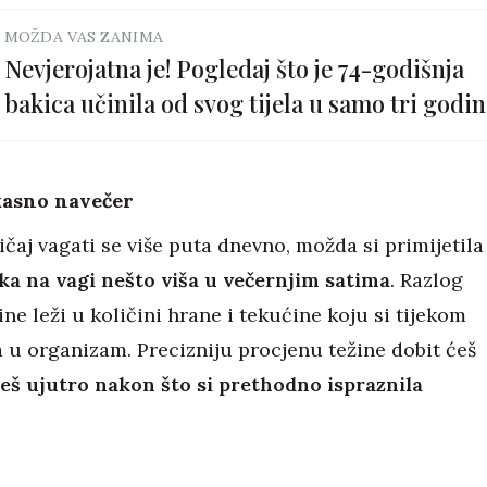
MOŽDA VAS ZANIMA
Nevjerojatna je! Pogledaj što je 74-godišnja
bakica učinila od svog tijela u samo tri godin
vježbanja!
kasno navečer
čaj vagati se više puta dnevno, možda si primijetila
ka na vagi nešto viša u večernjim satima
. Razlog
ne leži u količini hrane i tekućine koju si tijekom
a u organizam. Precizniju procjenu težine dobit ćeš
žeš ujutro nakon što si prethodno ispraznila