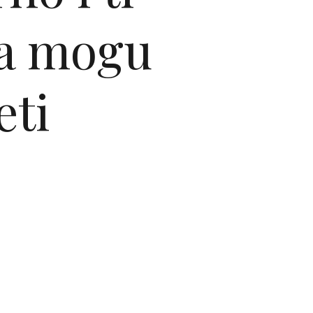
ja mogu
eti