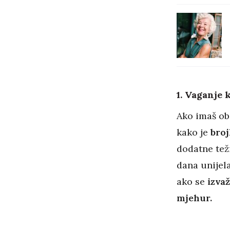
1. Vaganje 
Ako imaš obi
kako je
broj
dodatne teži
dana unijel
ako se
izva
mjehur.