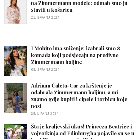
na Zimmermann modele: odmah smo ju
stavili u košaricu
21. SRPANJ 2024.
I Mohito ima sniženje: izabrali smo 8
komada koji podsjećaju na predivne
Zimmermann haljine
05. SRPANJ 2024.
Adriana Ćaleta-Car za krštenje je
odabrala Zimmermann haljinu, a mi
znamo gdje kupiti i cipele i torbicu koje
nosi
25. LIPANJ 2024.
Šta je kraljevski ukus! Princeza Beatrice i
vojvotkinja od Edinburgha pojavile su se u