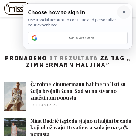
Sign in with Google
PRONAĐENO
17 REZULTATA
ZA TAG „
ZIMMERMANN HALJINA
”
Čarobne Zimmermann haljine na listi su
želja brojnih žena. Sad su na stvarno
značajnom popustu
03. LIPANJ 2026.
Nina Badrić izgleda sjajno u haljini brenda
koji obožavaju Hrvatice, a sada je na 50%
popusta