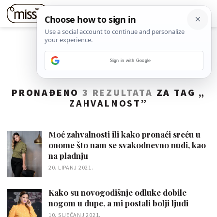
Sign in with Google
PRONAĐENO
3 REZULTATA
ZA TAG „
ZAHVALNOST
”
Moć zahvalnosti ili kako pronaći sreću u
onome što nam se svakodnevno nudi, kao
na pladnju
20. LIPANJ 2021.
Kako su novogodišnje odluke dobile
nogom u dupe, a mi postali bolji ljudi
10. SIJEČANJ 2021.