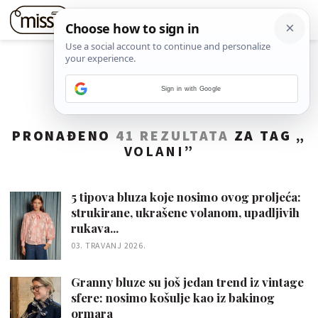
Sign in with Google
PRONAĐENO
41 REZULTATA
ZA TAG „
VOLANI
”
5 tipova bluza koje nosimo ovog proljeća:
strukirane, ukrašene volanom, upadljivih
rukava...
03. TRAVANJ 2026.
Granny bluze su još jedan trend iz vintage
sfere: nosimo košulje kao iz bakinog
ormara