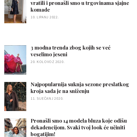
vratili i pronašli smo u trgovinama sjajne
komade
10. LIPANJ 2022.
3 modna trenda zbog kojih se već
veselimo jeseni
20. KOLOVOZ 2020.
Najpopularnija suknja sezone preslatkog
kroja sada je na sniženju
11. SIJEČANJ 2020.
Pronašli smo 14 modela bluza koje odišu
dekadencijom. Svaki tvoj look će učiniti
bogatijim!