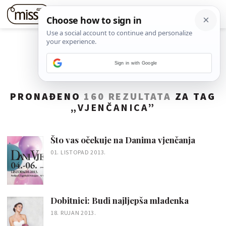
Sign in with Google
PRONAĐENO
160 REZULTATA
ZA TAG
„
VJENČANICA
”
Što vas očekuje na Danima vjenčanja
01. LISTOPAD 2013.
Dobitnici: Budi najljepša mladenka
18. RUJAN 2013.