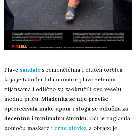
Plave
sandale
s remenčićima i clutch torbica
koja je također bila u ombre plavo zelenim
nijansama i odlično su zaokružili ovu veselu
modnu priču.
Mladenka se nije previše
opterećivala make upom i stoga se odlučila za
decentnu i minimalnu šminku.
Oči je naglasila
pomoću maskare i
crne olovke
, a obraze je