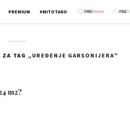
PREMIUM
#MITOTAKO
A
ZA TAG „
UREĐENJE GARSONIJERA
”
 24 m2?