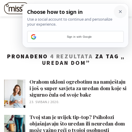
Sign in with Google
PRONAĐENO
4 REZULTATA
ZA TAG „
UREDAN DOM
”
Orahom ukloni ogrebotinu na namještaju
i još 9 super savjeta za uredan dom koje si
sigurno čula od svoje bake
23. SVIBANJ 2020.
Tvoj stan je uvijek tip-top? Psiholozi
objašnjavaju što uredan ili neuredan dom
može važno reći o tvojoj osobnosti