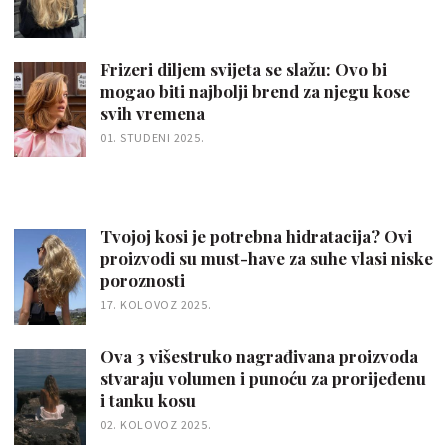
Frizeri diljem svijeta se slažu: Ovo bi
mogao biti najbolji brend za njegu kose
svih vremena
01. STUDENI 2025.
Tvojoj kosi je potrebna hidratacija? Ovi
proizvodi su must-have za suhe vlasi niske
poroznosti
17. KOLOVOZ 2025.
Ova 3 višestruko nagrađivana proizvoda
stvaraju volumen i punoću za prorijeđenu
i tanku kosu
02. KOLOVOZ 2025.