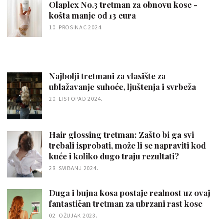
Olaplex No.3 tretman za obnovu kose -
košta manje od 13 eura
10. PROSINAC 2024.
Najbolji tretmani za vlasište za
ublažavanje suhoće, ljuštenja i svrbeža
20. LISTOPAD 2024.
Hair glossing tretman: Zašto bi ga svi
trebali isprobati, može li se napraviti kod
kuće i koliko dugo traju rezultati?
28. SVIBANJ 2024.
Duga i bujna kosa postaje realnost uz ovaj
fantastičan tretman za ubrzani rast kose
02. OŽUJAK 2023.