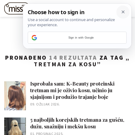
Sign in with Google
PRONAĐENO
14 REZULTATA
ZA TAG „
TRETMAN ZA KOSU
”
Isprobala sam: K-Beauty proteinski
tretman mi je oživio kosu, učinio ju
sjajnijom i produžio trajanje boje
09. OŽUJAK 2026.
5 najboljih korejskih tretmana za gušću,
dužu, snažniju i mekšu kosu
01. PROSINAC 2025.