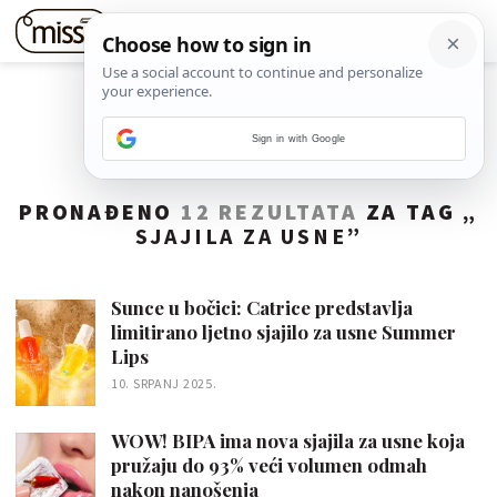
Sign in with Google
PRONAĐENO
12 REZULTATA
ZA TAG „
SJAJILA ZA USNE
”
Sunce u bočici: Catrice predstavlja
limitirano ljetno sjajilo za usne Summer
Lips
10. SRPANJ 2025.
WOW! BIPA ima nova sjajila za usne koja
pružaju do 93% veći volumen odmah
nakon nanošenja