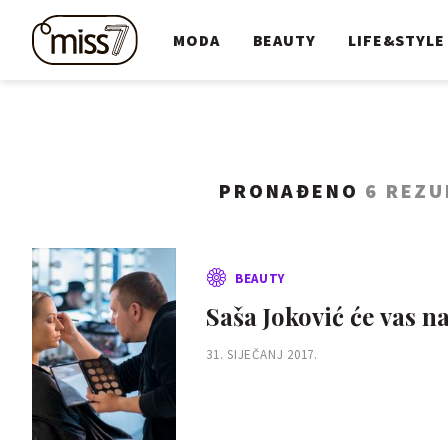
MODA
BEAUTY
LIFE&STYLE
PRONAĐENO
6 REZU
BEAUTY
Saša Joković će vas n
31. SIJEČANJ 2017.