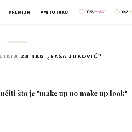
PREMIUM
#MITOTAKO
LTATA
ZA TAG „
SAŠA JOKOVIĆ
”
aučiti što je "make up no make up look"