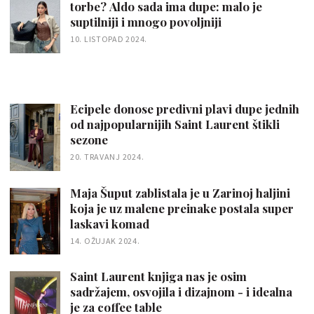
torbe? Aldo sada ima dupe: malo je
suptilniji i mnogo povoljniji
10. LISTOPAD 2024.
Ecipele donose predivni plavi dupe jednih
od najpopularnijih Saint Laurent štikli
sezone
20. TRAVANJ 2024.
Maja Šuput zablistala je u Zarinoj haljini
koja je uz malene preinake postala super
laskavi komad
14. OŽUJAK 2024.
Saint Laurent knjiga nas je osim
sadržajem, osvojila i dizajnom - i idealna
je za coffee table