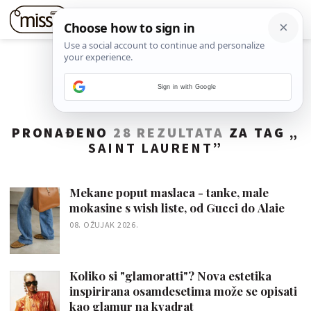
Sign in with Google
PRONAĐENO
28 REZULTATA
ZA TAG „
SAINT LAURENT
”
Mekane poput maslaca - tanke, male
mokasine s wish liste, od Gucci do Alaie
08. OŽUJAK 2026.
Koliko si "glamoratti"? Nova estetika
inspirirana osamdesetima može se opisati
kao glamur na kvadrat