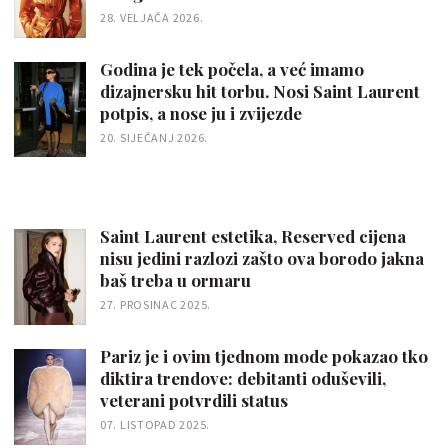
28. VELJAČA 2026.
Godina je tek počela, a već imamo
dizajnersku hit torbu. Nosi Saint Laurent
potpis, a nose ju i zvijezde
20. SIJEČANJ 2026.
Saint Laurent estetika, Reserved cijena
nisu jedini razlozi zašto ova borodo jakna
baš treba u ormaru
27. PROSINAC 2025.
Pariz je i ovim tjednom mode pokazao tko
diktira trendove: debitanti oduševili,
veterani potvrdili status
07. LISTOPAD 2025.