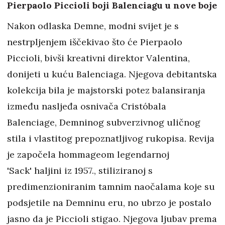
Pierpaolo Piccioli boji Balenciagu u nove boje
Nakon odlaska Demne, modni svijet je s
nestrpljenjem iščekivao što će Pierpaolo
Piccioli, bivši kreativni direktor Valentina,
donijeti u kuću Balenciaga. Njegova debitantska
kolekcija bila je majstorski potez balansiranja
između nasljeđa osnivača Cristóbala
Balenciage, Demninog subverzivnog uličnog
stila i vlastitog prepoznatljivog rukopisa. Revija
je započela hommageom legendarnoj
'Sack' haljini iz 1957., stiliziranoj s
predimenzioniranim tamnim naočalama koje su
podsjetile na Demninu eru, no ubrzo je postalo
jasno da je Piccioli stigao. Njegova ljubav prema