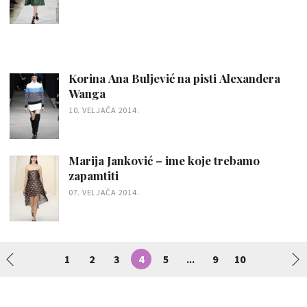
Korina Ana Buljević na pisti Alexandera
Wanga
10. VELJAČA 2014.
Marija Janković – ime koje trebamo
zapamtiti
07. VELJAČA 2014.
1
2
3
4
5
9
10
...