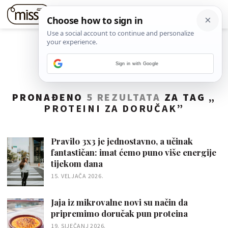
Sign in with Google
PRONAĐENO
5 REZULTATA
ZA TAG „
PROTEINI ZA DORUČAK
”
Pravilo 3x3 je jednostavno, a učinak
fantastičan: imat ćemo puno više energije
tijekom dana
15. VELJAČA 2026.
Jaja iz mikrovalne novi su način da
pripremimo doručak pun proteina
19. SIJEČANJ 2026.