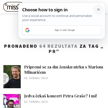
Sign in with Google
PRONAĐENO
64 REZULTATA
ZA TAG „
PR
”
Pripremi se za dm žensku utrku s Mariom
Mlinarićem
05. SVIBANJ 2019.
Jedva čekaš koncert Petra Graše? I mi!
05. SVIBANJ 2019.