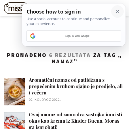
Sign in with Google
PRONAĐENO
6 REZULTATA
ZA TAG „
NAMAZ
”
Aromatični namaz od patlidžana s
prepečenim kruhom sjajno je predjelo, ali
i večera
02. KOLOVOZ 2022.
Ovaj namaz od samo dva sastojka ima isti
okus kao krema iz Kinder Buena. Moraš
ga isprobati!