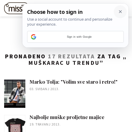
Sign in with Google
PRONAĐENO
17 REZULTATA
ZA TAG „
MUŠKARAC U TRENDU
”
Marko Tolja: "Volim sve staro i retro!"
03. SVIBANJ 2013.
Najbolje muške proljetne majice
19. TRAVANJ 2013.