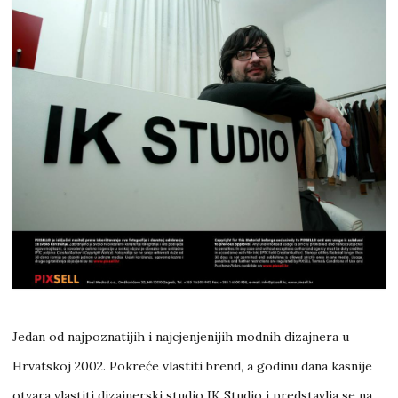
Jedan od najpoznatijih i najcjenjenijih modnih dizajnera u
Hrvatskoj 2002. Pokreće vlastiti brend, a godinu dana kasnije
otvara vlastiti dizajnerski studio IK Studio i predstavlja se na