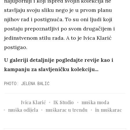
najuporniji i koji ispred svojih kolekcija ne
stavljaju svoju sliku nego je u prvom planu
njihov rad i postignuća. To su oni ljudi koji
postaju prepoznatljivi po svom drugačijem i
jedinstvenom stilu rada. A to je Ivica Klarić
postigao.
U galeriji detaljnije pogledajte revije kao i
kampanju za slavljeničku kolekciju...
PHOTO: JELENA BALIĆ
Ivica Klarić
IK Studio
muška moda
muška odijela
muškarac u trendu
in muškarac