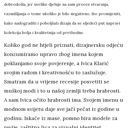
dobrodošla, jer uvelike djeluje na sam proces stvaranja,
razmišljanja o tome ukoliko je bilo negativno, što promijeniti,
kako nadograditi i poboljšati dizajn da se sljedeći put napravi
kolekcija bolja i kvalitetnija od prethodne.
Koliko god ne htjeli priznati, dizajnersku odjeću
konzumiramo upravo zbog imena kojem
poklanjamo svoje povjerenje, a Ivica Klarić
svojim radom i kreativnošću to zaslužuje.
Smatram da u vrijeme recesije posvetiti se
muškoj modi i to u našoj zemlji treba hrabrosti.
A sam Ivica očito hrabrosti ima. Svojem imenu u
modnom svijetu daje sve jači pečat iz godine u
godinu. Iskače iz mase, pomno bira modele za
revije, zaštitna lica za vizualni identitet