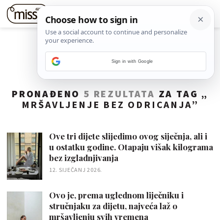
Sign in with Google
PRONAĐENO
5 REZULTATA
ZA TAG „
MRŠAVLJENJE BEZ ODRICANJA
”
Ove tri dijete slijedimo ovog siječnja, ali i
u ostatku godine. Otapaju višak kilograma
bez izgladnjivanja
12. SIJEČANJ 2026.
Ovo je, prema uglednom liječniku i
stručnjaku za dijetu, najveća laž o
mršavljenju svih vremena