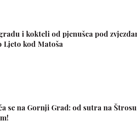
 gradu i kokteli od pjenušca pod zvjezd
o Ljeto kod Matoša
a se na Gornji Grad: od sutra na Štrosu
am!