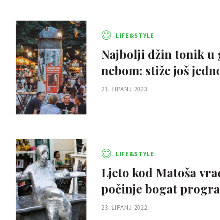
LIFE&STYLE
Najbolji džin tonik u
nebom: stiže još jedn
21. LIPANJ 2023.
LIFE&STYLE
Ljeto kod Matoša vrać
počinje bogat progr
23. LIPANJ 2022.