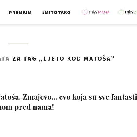
PREMIUM
#MITOTAKO
ATA
ZA TAG „
LJETO KOD MATOŠA
”
atoša, Zmajevo... evo koja su sve fantast
nom pred nama!