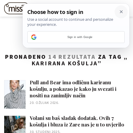
Sign in with Google
PRONAĐENO
14 REZULTATA
ZA TAG „
KARIRANA KOŠULJA
”
Pull and Bear ima odličnu kariranu
košulju, a pokazao je kako ju svezati i
nositi na zanimljiv način
20. OŽUJAK 2026.
Volani su baš sladak dodatak. Ovih 7
košulja i bluza iz Zare nas je u to uvjerilo
30. STUDENI 2025.