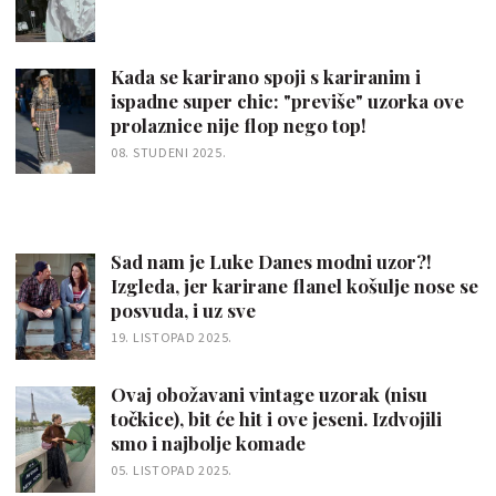
Kada se karirano spoji s kariranim i
ispadne super chic: "previše" uzorka ove
prolaznice nije flop nego top!
08. STUDENI 2025.
Sad nam je Luke Danes modni uzor?!
Izgleda, jer karirane flanel košulje nose se
posvuda, i uz sve
19. LISTOPAD 2025.
Ovaj obožavani vintage uzorak (nisu
točkice), bit će hit i ove jeseni. Izdvojili
smo i najbolje komade
05. LISTOPAD 2025.