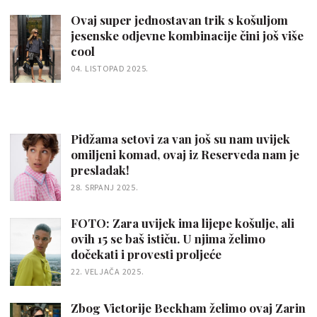
Ovaj super jednostavan trik s košuljom
jesenske odjevne kombinacije čini još više
cool
04. LISTOPAD 2025.
Pidžama setovi za van još su nam uvijek
omiljeni komad, ovaj iz Reserveda nam je
presladak!
28. SRPANJ 2025.
FOTO: Zara uvijek ima lijepe košulje, ali
ovih 15 se baš ističu. U njima želimo
dočekati i provesti proljeće
22. VELJAČA 2025.
Zbog Victorije Beckham želimo ovaj Zarin