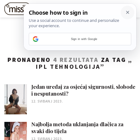
Sign in with Google
PRONAĐENO
4 REZULTATA
ZA TAG „
IPL TEHNOLOGIJA
”
Jedan uređaj za osjećaj sigurnosti, slobode
i nesputanosti?
12. SVIBANJ 2023.
Najbolja metoda uklanjanja dlačica za
svaki dio tijela
12. SVIBANJ 2023.