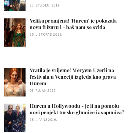
23. STUDENI 2019.
Velika promjena! 'Hurem' je pokazala
novu frizuru i - baš nam se sviđa
25. LISTOPAD 2019.
Vratila je vrijeme! Meryem Uzerli na
festivalu u Veneciji izgleda kao prava
Hurem
03. RUJAN 2019.
Hurem u Hollywoodu - je li na pomolu
novi projekt turske glumice iz sapunica?
18. LIPANJ 2019.