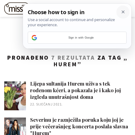
Sign in with Google
PRONAĐENO
7 REZULTATA
ZA TAG „
HUREM
”
Lijepa sultanija Hurem uživa s tek
rođenom kćeri, a pokazala je i kako joj
izgleda unutrašnjost doma
22. SIJEČANJ 2021.
Severinu je raznježila poruka koju joj je
prije večerašnjeg koncerta poslala slavna
"Hurem"