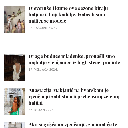
Djeveruše i kume ove sezone biraju
haljine u boji kadulje. Izabrali smo
najljepše modele
08. OŽUJAK 2024.
Drage buduće mladenke, pronašli smo
najbolje vjenčanice iz high street ponude
17. VELJAČA 2024.
Anastazija Makjanić na hvarskom je
vjenčanju zablistala u prekrasnoj zelenoj
haljini
26. RUJAN 2022.
Ako si gošća na vjenčanju, zanimat će te