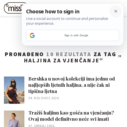
Sign in with Google
PRONAĐENO
10 REZULTATA
ZA TAG „
HALJINA ZA VJENČANJE
”
Bershka u novoj kolekciji ima jednu od
najljepših ljetnih haljina, a nije čak ni
tipična ljetna
04. KOLOVOZ 2026.
Tražiš haljinu kao gošća na vjenčanju?
Ovaj model definitvno neće svi imati
07. SRPANJ 2026.