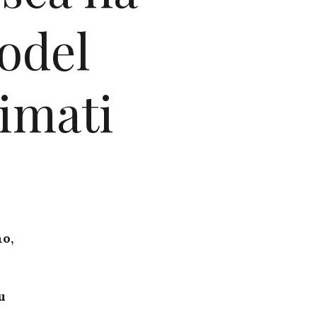
odel
 imati
no,
u