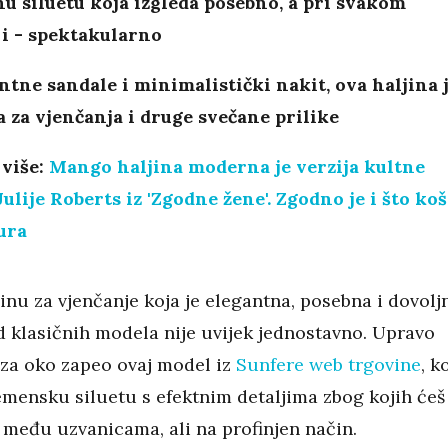
u siluetu koja izgleda posebno, a pri svakom
i - spektakularno
tne sandale i minimalistički nakit, ova haljina 
 za vjenčanja i druge svečane prilike
 više:
Mango haljina moderna je verzija kultne
Julije Roberts iz 'Zgodne žene'. Zgodno je i što koš
ura
inu za vjenčanje koja je elegantna, posebna i dovolj
d klasičnih modela nije uvijek jednostavno. Upravo
 za oko zapeo ovaj model iz
Sunfere web trgovine
, ko
emensku siluetu s efektnim detaljima zbog kojih ćeš
i među uzvanicama, ali na profinjen način.