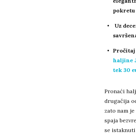
elegantn
pokretu 
Uz decen
savršena
Pročitaj
haljine 
tek 30 e
Pronaći halj
drugačija o
zato nam je
spaja bezvr
se istaknut