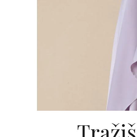
Tražiš