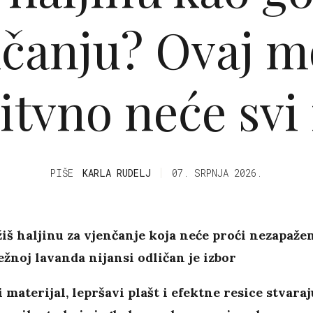
nčanju? Ovaj m
itvno neće svi
PIŠE
KARLA RUDELJ
07. SRPNJA 2026.
iš haljinu za vjenčanje koja neće proći nezapaže
ežnoj lavanda nijansi odličan je izbor
 materijal, lepršavi plašt i efektne resice stvaraj