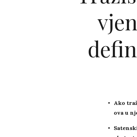
vje
defin
Ako traž
ova u nj
Satenski