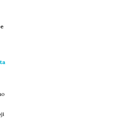
je
ta
no
ji