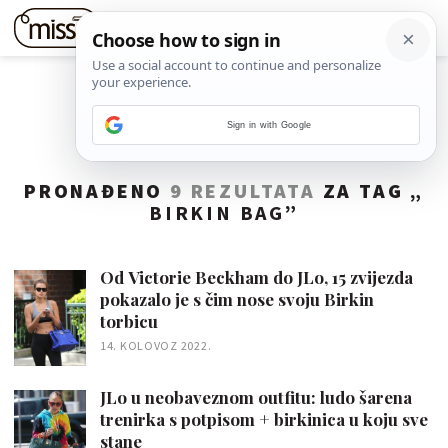
Sign in with Google
PRONAĐENO
9 REZULTATA
ZA TAG „
BIRKIN BAG
”
Od Victorie Beckham do JLo, 15 zvijezda
pokazalo je s čim nose svoju Birkin
torbicu
14. KOLOVOZ 2022.
JLo u neobaveznom outfitu: ludo šarena
trenirka s potpisom + birkinica u koju sve
stane