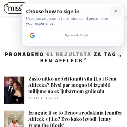
Sign in with Google
PRONAĐENO
61 REZULTATA
ZA TAG „
BEN AFFLECK
”
Zašto nitko ne želi kupiti vilu JLo i Bena
Afflecka? Bivši par mogao bi izgubiti
milijune na ex ljubavnom gnijezdu
28. LISTOPAD 2024.
Izruguje li se to Benova rođakinja Jennifer
Affleck s J.Lo? Evo kako izvodi 'Jenny
From the Block'