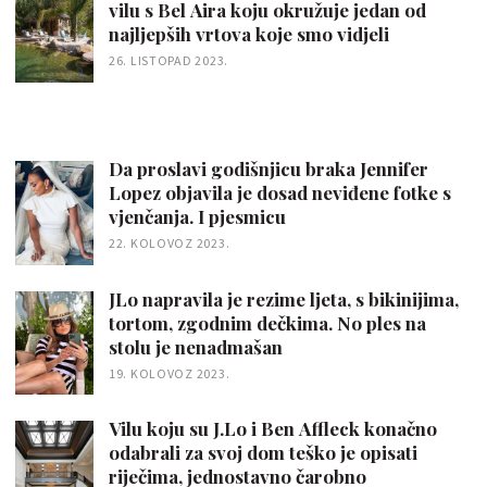
vilu s Bel Aira koju okružuje jedan od
najljepših vrtova koje smo vidjeli
26. LISTOPAD 2023.
Da proslavi godišnjicu braka Jennifer
Lopez objavila je dosad neviđene fotke s
vjenčanja. I pjesmicu
22. KOLOVOZ 2023.
JLo napravila je rezime ljeta, s bikinijima,
tortom, zgodnim dečkima. No ples na
stolu je nenadmašan
19. KOLOVOZ 2023.
Vilu koju su J.Lo i Ben Affleck konačno
odabrali za svoj dom teško je opisati
riječima, jednostavno čarobno