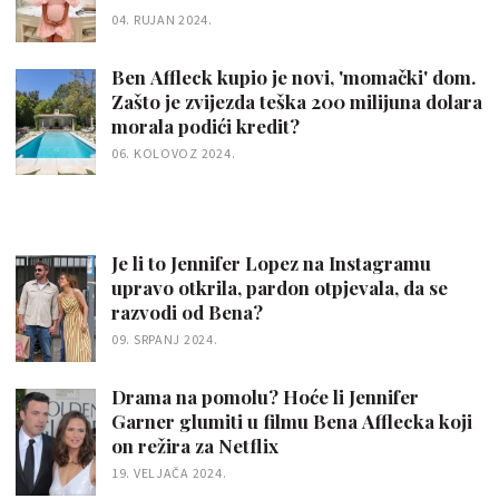
04. RUJAN 2024.
Ben Affleck kupio je novi, 'momački' dom.
Zašto je zvijezda teška 200 milijuna dolara
morala podići kredit?
06. KOLOVOZ 2024.
Je li to Jennifer Lopez na Instagramu
upravo otkrila, pardon otpjevala, da se
razvodi od Bena?
09. SRPANJ 2024.
Drama na pomolu? Hoće li Jennifer
Garner glumiti u filmu Bena Afflecka koji
on režira za Netflix
19. VELJAČA 2024.