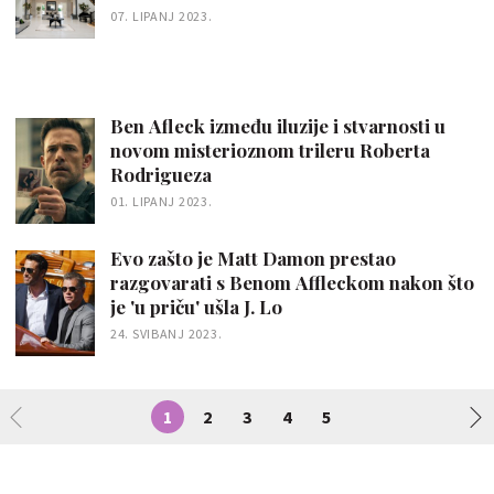
07. LIPANJ 2023.
Ben Afleck između iluzije i stvarnosti u
novom misterioznom trileru Roberta
Rodrigueza
01. LIPANJ 2023.
Evo zašto je Matt Damon prestao
razgovarati s Benom Affleckom nakon što
je 'u priču' ušla J. Lo
24. SVIBANJ 2023.
1
2
3
4
5