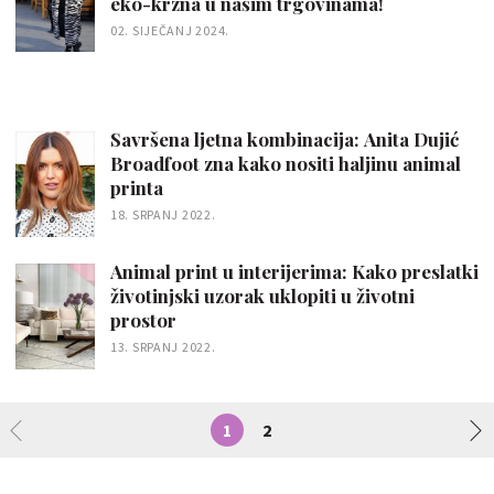
eko-krzna u našim trgovinama!
02. SIJEČANJ 2024.
Savršena ljetna kombinacija: Anita Dujić
Broadfoot zna kako nositi haljinu animal
printa
18. SRPANJ 2022.
Animal print u interijerima: Kako preslatki
životinjski uzorak uklopiti u životni
prostor
13. SRPANJ 2022.
1
2