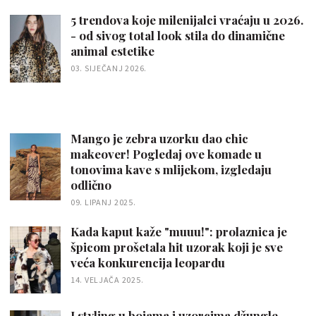
5 trendova koje milenijalci vraćaju u 2026.
- od sivog total look stila do dinamične
animal estetike
03. SIJEČANJ 2026.
Mango je zebra uzorku dao chic
makeover! Pogledaj ove komade u
tonovima kave s mlijekom, izgledaju
odlično
09. LIPANJ 2025.
Kada kaput kaže "muuu!": prolaznica je
špicom prošetala hit uzorak koji je sve
veća konkurencija leopardu
14. VELJAČA 2025.
I styling u bojama i uzorcima džungle