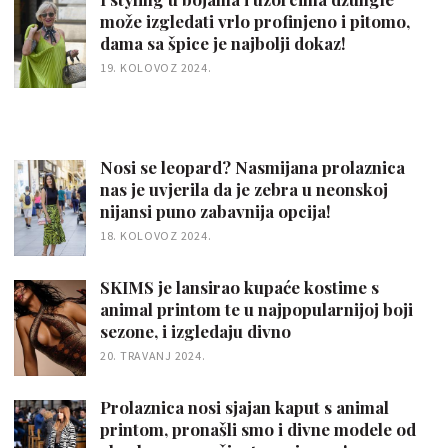
može izgledati vrlo profinjeno i pitomo,
dama sa špice je najbolji dokaz!
19. KOLOVOZ 2024.
Nosi se leopard? Nasmijana prolaznica
nas je uvjerila da je zebra u neonskoj
nijansi puno zabavnija opcija!
18. KOLOVOZ 2024.
SKIMS je lansirao kupaće kostime s
animal printom te u najpopularnijoj boji
sezone, i izgledaju divno
20. TRAVANJ 2024.
Prolaznica nosi sjajan kaput s animal
printom, pronašli smo i divne modele od