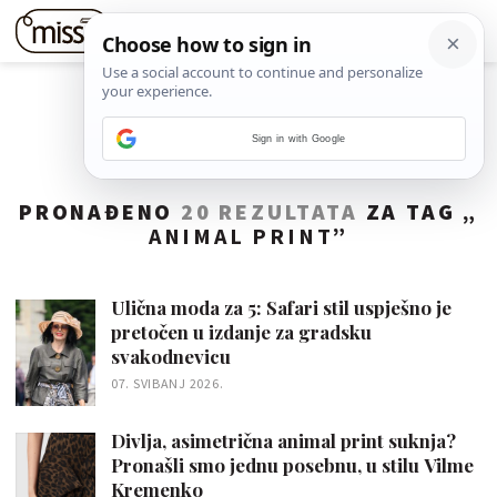
Sign in with Google
PRONAĐENO
20 REZULTATA
ZA TAG „
ANIMAL PRINT
”
Ulična moda za 5: Safari stil uspješno je
pretočen u izdanje za gradsku
svakodnevicu
07. SVIBANJ 2026.
Divlja, asimetrična animal print suknja?
Pronašli smo jednu posebnu, u stilu Vilme
Kremenko