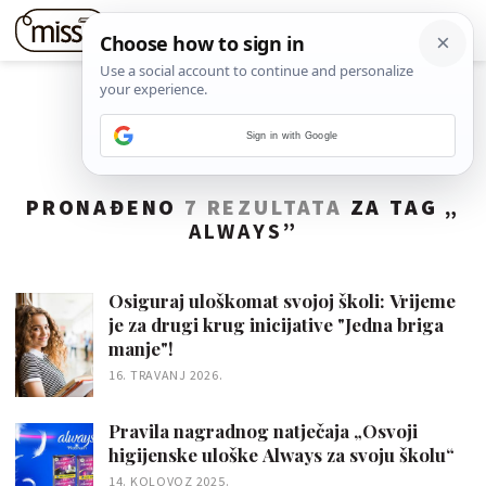
Sign in with Google
PRONAĐENO
7 REZULTATA
ZA TAG „
ALWAYS
”
Osiguraj uloškomat svojoj školi: Vrijeme
je za drugi krug inicijative "Jedna briga
manje"!
16. TRAVANJ 2026.
Pravila nagradnog natječaja „Osvoji
higijenske uloške Always za svoju školu“
14. KOLOVOZ 2025.