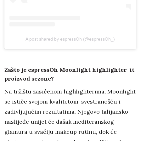
A post shared by espressOh (@espressOh_)
Zašto je espressOh Moonlight highlighter 'it'
proizvod sezone?
Na tržištu zasićenom highlighterima, Moonlight
se ističe svojom kvalitetom, svestranošću i
zadivljujućim rezultatima. Njegovo talijansko
naslijeđe unijet će dašak mediteranskog
glamura u svačiju makeup rutinu, dok će