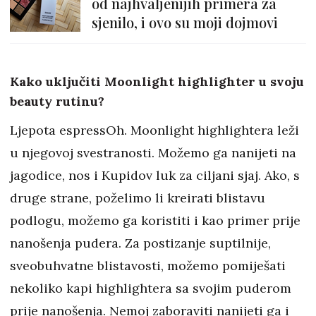
od najhvaljenijih primera za
sjenilo, i ovo su moji dojmovi
Kako uključiti Moonlight highlighter u svoju
beauty rutinu?
Ljepota espressOh. Moonlight highlightera leži
u njegovoj svestranosti. Možemo ga nanijeti na
jagodice, nos i Kupidov luk za ciljani sjaj. Ako, s
druge strane, poželimo li kreirati blistavu
podlogu, možemo ga koristiti i kao primer prije
nanošenja pudera. Za postizanje suptilnije,
sveobuhvatne blistavosti, možemo pomiješati
nekoliko kapi highlightera sa svojim puderom
prije nanošenja. Nemoj zaboraviti nanijeti ga i