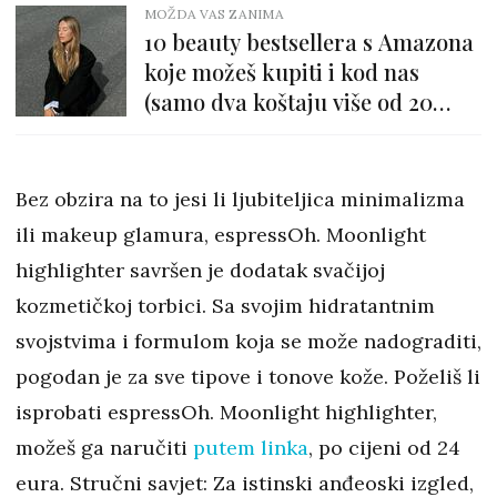
MOŽDA VAS ZANIMA
10 beauty bestsellera s Amazona
koje možeš kupiti i kod nas
(samo dva koštaju više od 20
eura)
Bez obzira na to jesi li ljubiteljica minimalizma
ili makeup glamura, espressOh. Moonlight
highlighter savršen je dodatak svačijoj
kozmetičkoj torbici. Sa svojim hidratantnim
svojstvima i formulom koja se može nadograditi,
pogodan je za sve tipove i tonove kože. Poželiš li
isprobati espressOh. Moonlight highlighter,
možeš ga naručiti
putem linka
, po cijeni od 24
eura. Stručni savjet: Za istinski anđeoski izgled,