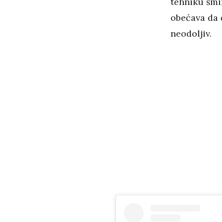
tehniku šmi
obećava da ć
neodoljiv.