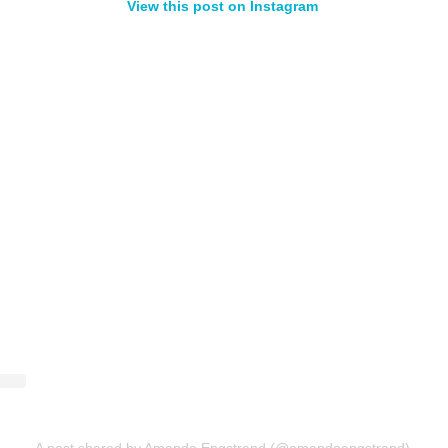
View this post on Instagram
A post shared by Amanda Engstrand (@amandaengstrand)