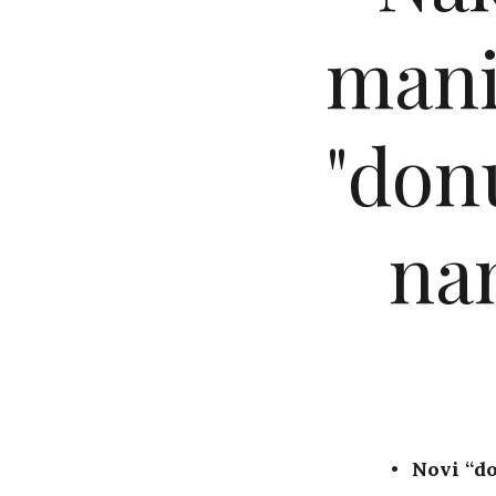
mani
"donu
na
Novi “d