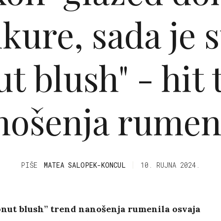
kure, sada je s
t blush" - hit
nošenja rumeni
PIŠE
MATEA SALOPEK-KONCUL
10. RUJNA 2024.
onut blush” trend nanošenja rumenila osvaja