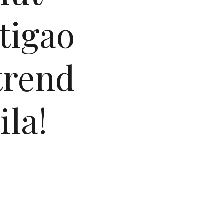
tigao
 trend
la!