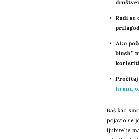
društven
Radi se 
prilago
Ako pože
blush” 
koristit
Pročitaj
hrani, o
Baš kad smo 
pojavio se j
ljubitelje m