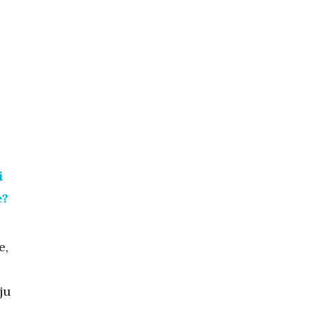
i
e?
e,
ju