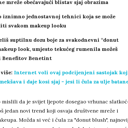
e mreže obećavajući blistav sjaj obrazima
o iznimno jednostavnoj tehnici koja se može
diti svakom makeup looku
liš suptilnu dozu boje za svakodnevni “donut
makeup look, umjesto tekućeg rumenila možeš
i Benefitov Benetint
 više:
Internet voli ovaj podcijenjeni sastojak koj
mekšava i daje kosi sjaj - jesi li čula za ulje batan
mislili da je svijet ljepote dosegao vrhunac slatkoć
oš jedan novi trend koji osvaja društvene mreže i
akeupa. Možda si već i čula za "donut blush", najnovi