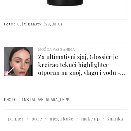
Foto: Cult Beauty (20,30 €)
MOŽDA VAS ZANIMA
Za ultimativni sjaj, Glossier je
kreirao tekući highlighter
otporan na znoj, vlagu i vodu -
stiže u 6 nijansi
PHOTO: INSTAGRAM @LARA_LEPP
primer
pore
njega kože
make up
šminka