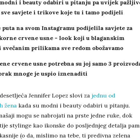
modni i beauty odabiri u pitanju pa uvijek pažljiv
sve savjete i trikove koje tu i tamo podijeli
 puta na svom Instagramu podijelila savjete za
korne crvene usne - look koji u blaganskim
i svečanim prilikama sve redom obožavamo
ene crvene usne potrebna su joj samo 3 proizvoda
orak mnoge je uspio iznenaditi
desetljeća Jennifer Lopez slovi za
jednu od
ih žena
kada su modni i beauty odabiri u pitanju.
mašaji mogu se nabrojati na prste jedne ruke, dok
ije stylinge kao ikonske do posljednjeg detalja pam
asnije (o da, mislimo na tebe, ti predivna zelena