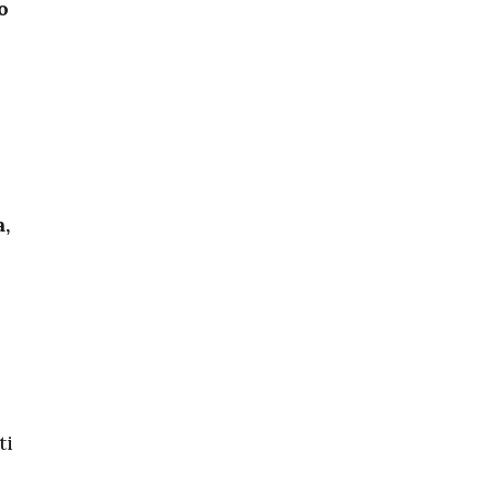
o
,
ti