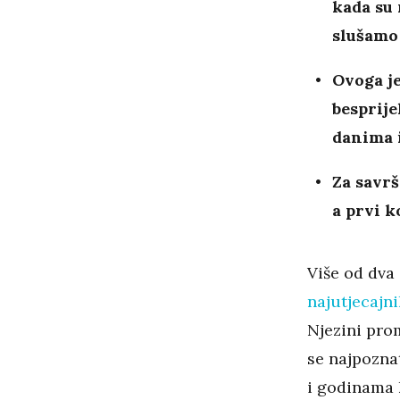
kada su 
slušamo 
Ovoga je
besprije
danima 
Za savrš
a prvi k
Više od dva 
najutjecajn
Njezini pro
se najpoznat
i godinama k