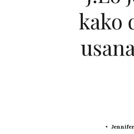
kako 
usana
Jennifer