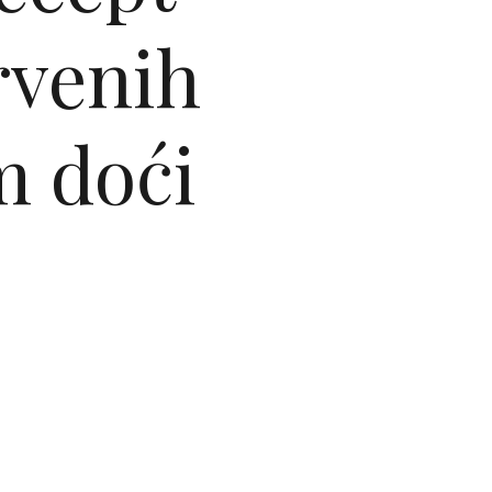
rvenih
m doći